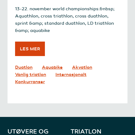
13-22. november world championships:&nbsp;
Aquathlon, cross triathlon, cross duathlon,
sprint &amp; standard duathlon, LD triathlon
&amp; aquabike
LES MER
Duatlon
Aquabike
Akvatlon
Vanlig triatlon
Internasjonalt
Konkurranser
UTØVERE OG
TRIATLON