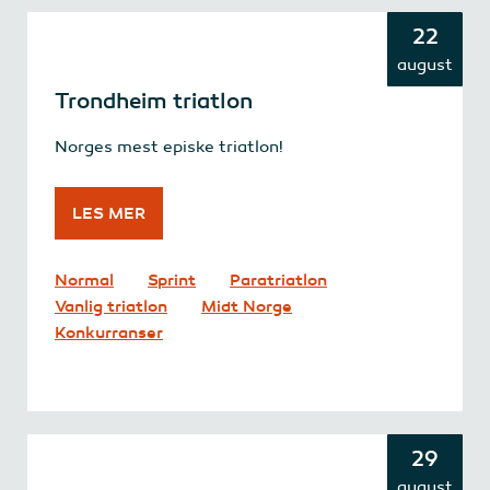
22
august
Trondheim triatlon
Norges mest episke triatlon!
LES MER
Normal
Sprint
Paratriatlon
Vanlig triatlon
Midt Norge
Konkurranser
29
august