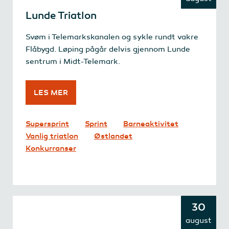
Lunde Triatlon
Svøm i Telemarkskanalen og sykle rundt vakre
Flåbygd. Løping pågår delvis gjennom Lunde
sentrum i Midt-Telemark.
LES MER
Supersprint
Sprint
Barneaktivitet
Vanlig triatlon
Østlandet
Konkurranser
30
august