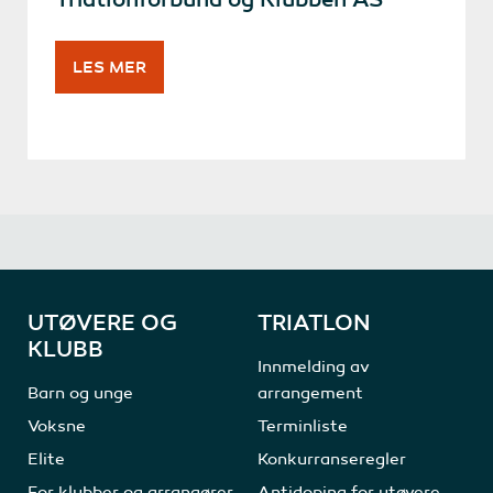
LES MER
UTØVERE OG
TRIATLON
KLUBB
Innmelding av
Barn og unge
arrangement
Voksne
Terminliste
Elite
Konkurranseregler
For klubber og arrangører
Antidoping for utøvere