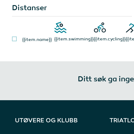
Distanser
{{item.swimming}}
{{item.cycling}}
{{i
{{item.name}}
Ditt søk ga inge
UTØVERE OG KLUBB
TRIATL