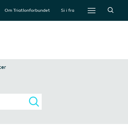
Om Triatlonforbundet
Si i fra
er