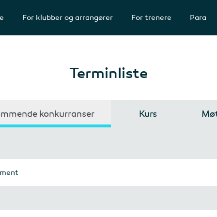
te
For klubber og arrangører
For trenere
Para
Terminliste
mmende konkurranser
Kurs
Møt