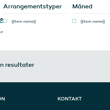
Arrangementstyper
Måned
{{item.name}}
{{item.name}}
tem.running}}
n resultater
ON
KONTAKT